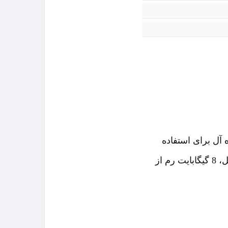
یده آل برای استفاده
حرفه‌ای و نیمه حرفه‌ای را دارد. این محصول پردازنده‌ مرکزی‌ CORE I7 8550U اینتل، 8 گیگابایت رم از