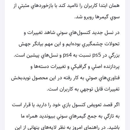
همان ابتدا كاربران را نااميد كند با بازخوردهاي مثبتي از
سوي گيمرها روبرو شد.
در نسل جديد كنسول‌هاي سوني شاهد تغييرات و
تحولات چشمگيري بوده‌ايم و این مهم بيانگر جهش
بزرگي در ps5 نسبت به ps4 و نسل‌هاي پيشين است.
پردازنده اصلي و گرافيكي و تغييرات دسته‌ها و
فناوري‌هاي صوتي به كار رفته در اين محصول نويدبخش
تغييرات قابل توجهي به كاربران است.
اگر قصد تعويض كنسول بازي خود را داريد يا قرار است
به تازگي به جمع گيمرهاي سوني ببيونديد همراه ما
باشيد. در راهنماي امروز به نظر لايه‌هاي پنهانی از اين