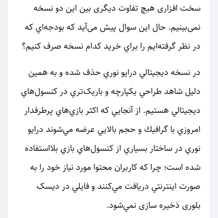
سخت افزاری هیچ تفاوت دیگری بین این دو نسخه
نمی‌بینیم. حال این سوال پیش می‌آید که بودجه‌اي كه
در نظر گرفته‌ايم را براي خريد كدام نسخه صرف كنيم؟
در نسخه ديجيتالي درايو نوري حذف شده و به همين
دليل شاهد طراحي يكپارچه و باریک‌تري در كنسول‌هاي
ديجيتالي هستيم. از آنجايي كه اكثر بازي‌هاي پرطرفدار
امروزي با گرافيك و حجم بالايي عرضه مي‌شوند درايو
نوري در ساختار بسياري از كنسول‌هاي بازي بلااستفاده
شده است؛ چرا كه كاربران محتوا مورد نياز خود را به
صورت اينترنتي دريافت مي‌كنند و فايلي در دیسک
بلوری ذخیره سازی نمي‌شود.