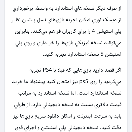
از طرف ديگر نسخه‌هاي استاندارد به واسطه برخورداري
از دیسک نوري امكان تجربه بازي‌هاي نسل پيشين نظير
پلي استيشن 4 را براي كاربران فراهم مي‌كنند. بنابراين
مي‌توانيد نسخه فيزيكي بازي‌ها را خريداري و روي پلي
استيشن 5 نسخه استاندارد تجربه كنيد.
اگر قصد داريد بازي‌هايي كه قبلا با PS4 تجربه
مي‌كرديد را روي ps5 نيز امتحان كنيد پيشنهاد ما خريد
نسخه استاندارد است. اما نسخه استاندارد به مراتب
قيمت بالاتري نسبت به نسخه ديجيتالي دارد. از طرفي
بايد به سرعت اينترنت و امكان دانلود سريع بازي‌ها نيز
دقت كنيد. نسخه ديجيتالي پلي استيشن و اجراي قوی