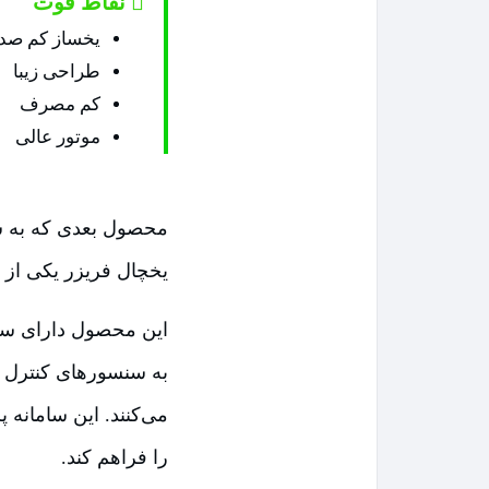
نقاط قوت
یخساز کم صدا
طراحی زیبا
کم مصرف
موتور عالی
یخچال فریزر یکی از م
به سنسورهای کنترل د
می‌کنند. این سامانه پ
را فراهم کند.