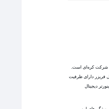
 و کاربردی این شرکت کره‌ای است.
ل فریزر دارای ظرفیت
ورتر دیجیتال
 این یخچال فریزر سامسونگ مدل ROSSO2 از دیگر ویژگی‌های این