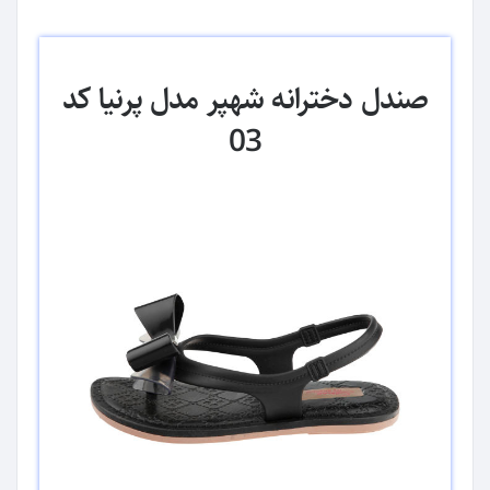
صندل دخترانه شهپر مدل پرنیا کد
03