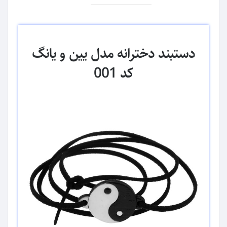
دستبند دخترانه مدل یین و یانگ
کد 001