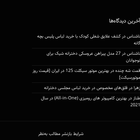
خرین دیدگاه‌ها
اشناس
در
کشف علایق شغلی کودک با خرید لباس پلیس بچه
انه
اشناس
در
27 مدل پیراهن عروسکی دخترانه شیک برای
وجوانان
مت شه چنده
در
بهترین موتور سیکلت 125 در ایران [قیمت روز
وتورسیکت]
هرا
در
قلق‌های مخصوص در خرید لباس مجلسی دخترانه
ناز
در
بهترین کامپیوتر های رومیزی (All-in-One) در سال
202
شرایط بازنشر مطالب به‌نظر