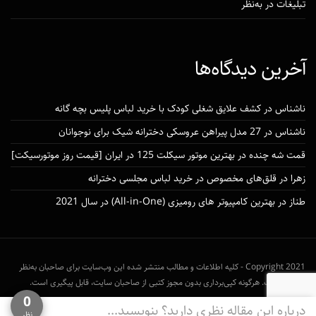
تبلیغات در به‌نظر
آخرین دیدگاه‌ها
ناشناس
در
کشف علایق شغلی کودک با خرید لباس پلیس بچه گانه
ناشناس
در
27 مدل پیراهن عروسکی دخترانه شیک برای نوجوانان
قمت شه چنده
در
بهترین موتور سیکلت 125 در ایران [قیمت روز موتورسیکت]
زهرا
در
قلق‌های مخصوص در خرید لباس مجلسی دخترانه
طناز
در
بهترین کامپیوتر های رومیزی (All-in-One) در سال 2021
Copyright 2021 - کلیه اطلاعات و مطالب منتشر شده این وب‌سایت برای صاحبان به‌نظر
محفوظ است. هرگونه کپی‌برداری بدون مجوز کتبی از صاحبان سایت، قابل پیگیری است.
0
شرایط بازنشر مطالب به‌نظر
درباره این مقاله نظری دارید؟ بنویسید...
نظر