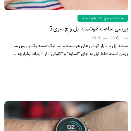
ساعت و مچ بند هوشمند
بررسی ساعت هوشمند اپل واچ سری 5
طناز
26 نوامبر 2019
سلطه اپل بر بازار گوشی های هوشمند مانند لیگ دسته یک پاریس سن
ژرمن است. فقط اپل به جای "امباپه" و "کاوانی"، از "ارتباط یکپارچه...