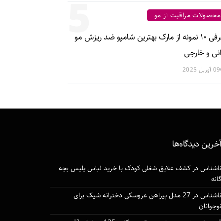
5
محصولات مراقبت از مو
معرفی ۱۰ نمونه از مارک بهترین شامپو ضد ریزش مو
انی و خارجی
09 آوریل 2025
خرین دیدگاه‌ها
اشناس
در
کشف علایق شغلی کودک با خرید لباس پلیس بچه
انه
اشناس
در
27 مدل پیراهن عروسکی دخترانه شیک برای
وجوانان