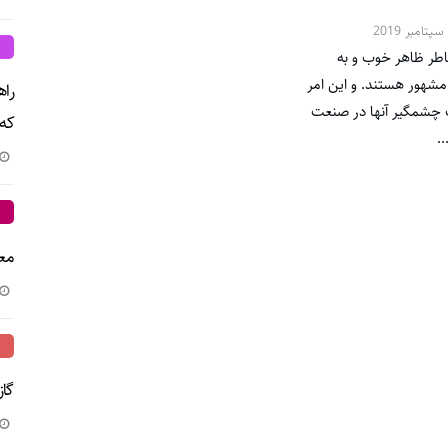
اطر ظاهر خوب و به
شهور هستند. و این امر
راه
 چشمگیر آنها در صنعت
که
.
معر
گا