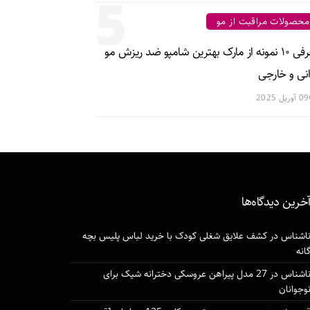
5
محصولات مراقبت از مو
معرفی ۱۰ نمونه از مارک بهترین شامپو ضد ریزش مو
انی و خارجی
09 آوریل 2025
خرین دیدگاه‌ها
اشناس
در
کشف علایق شغلی کودک با خرید لباس پلیس بچه
انه
اشناس
در
27 مدل پیراهن عروسکی دخترانه شیک برای
وجوانان