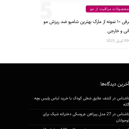
5
محصولات مراقبت از مو
معرفی ۱۰ نمونه از مارک بهترین شامپو ضد ریزش مو
انی و خارجی
09 آوریل 2025
خرین دیدگاه‌ها
اشناس
در
کشف علایق شغلی کودک با خرید لباس پلیس بچه
انه
اشناس
در
27 مدل پیراهن عروسکی دخترانه شیک برای
وجوانان