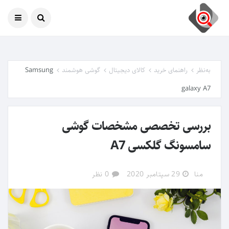
امروز
09 آگوست 2026
به‌نظر
راهنمای خرید
کالای دیجیتال
گوشی هوشمند
Samsung
galaxy A7
بررسی تخصصی مشخصات گوشی
سامسونگ گلکسی A7
منا
29 سپتامبر 2020
0 نظر