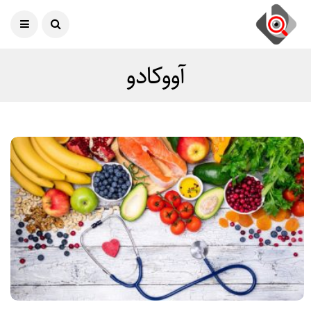
امروز
10 آگوست 2026
آووکادو