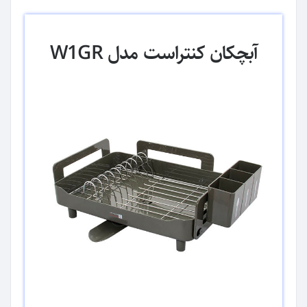
آبچکان کنتراست مدل W1GR