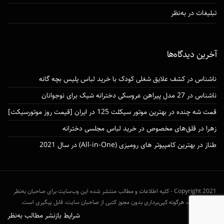
تبلیغات در به‌نظر
آخرین دیدگاه‌ها
ناشناس
در
کشف علایق شغلی کودک با خرید لباس پلیس بچه گانه
ناشناس
در
27 مدل پیراهن عروسکی دخترانه شیک برای نوجوانان
قمت شه چنده
در
بهترین موتور سیکلت 125 در ایران [قیمت روز موتورسیکت]
زهرا
در
قلق‌های مخصوص در خرید لباس مجلسی دخترانه
طناز
در
بهترین کامپیوتر های رومیزی (All-in-One) در سال 2021
Copyright 2021 - کلیه اطلاعات و مطالب منتشر شده این وب‌سایت برای صاحبان به‌نظر
محفوظ است. هرگونه کپی‌برداری بدون مجوز کتبی از صاحبان سایت، قابل پیگیری است.
شرایط بازنشر مطالب به‌نظر