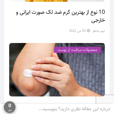
10 نوع از بهترین کرم ضد لک صورت ایرانی و
خارجی
تیم به‌نظر
03 می 2022
محصولات مراقبت از پوست
0
بهترین کرم رفع تیرگی زانو و آرنج (6 مارک عالی)
درباره این مقاله نظری دارید؟ بنویسید...
نظر