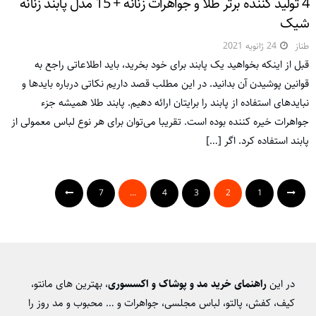
4 تولید کننده برتر طلا و جواهرات زنانه + 15 مدل پابند زنانه
شیک
طناز
24 ژانویه 2021
قبل از اینکه بخواهید یک پابند برای خود بخرید، باید اطلاعاتی راجع­‌ به
قوانین پوشیدن آن بدانید. در این مطلب قصد داریم نکاتی درباره بایدها و
نبایدهای استفاده از پابند را برایتان ارائه دهیم. پابند طلا همیشه جزء
جواهرات خیره کننده بوده­ است. تقریبا می‌­توان برای هر نوع لباس معمولی از
پابند استفاده کرد. اگر […]
7
…
4
3
2
1
در این
راهنمای خرید مد و پوشاک و اکسسوری
، بهترین های مانتو،
کیف، کفش، پالتو، لباس مجلسی، جواهرات و … محبوب و مد روز را